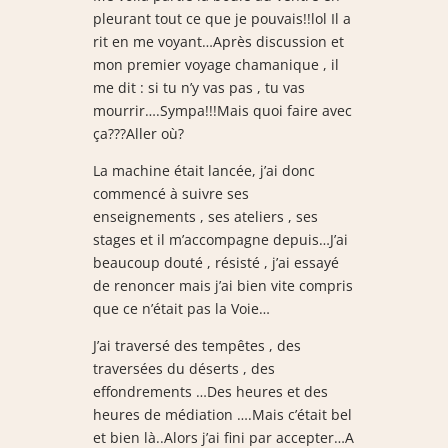
pleurant tout ce que je pouvais!!lol Il a
rit en me voyant…Après discussion et
mon premier voyage chamanique , il
me dit : si tu n’y vas pas , tu vas
mourrir….Sympa!!!Mais quoi faire avec
ça???Aller où?
La machine était lancée, j’ai donc
commencé à suivre ses
enseignements , ses ateliers , ses
stages et il m’accompagne depuis…J’ai
beaucoup douté , résisté , j’ai essayé
de renoncer mais j’ai bien vite compris
que ce n’était pas la Voie…
J’ai traversé des tempêtes , des
traversées du déserts , des
effondrements …Des heures et des
heures de médiation ….Mais c’était bel
et bien là..Alors j’ai fini par accepter…A